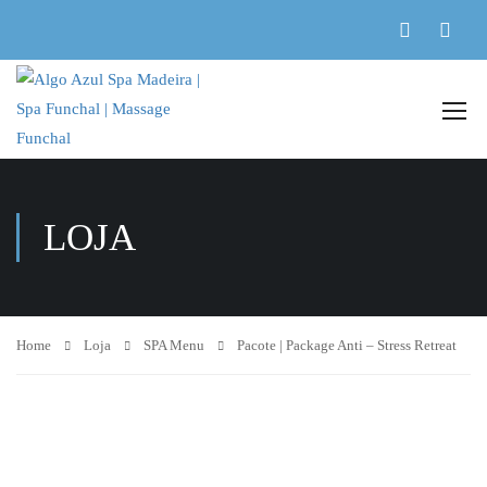
LOJA
Home
Loja
SPA Menu
Pacote | Package Anti – Stress Retreat